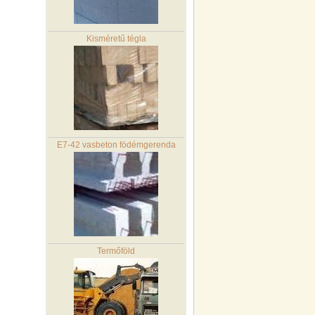
Kisméretű tégla
E7-42 vasbeton födémgerenda
Termőföld