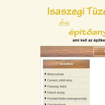
Termékek
Betoncsövek
Cement, oltott mész
Faanyag, faárú
Falazó anyag
Feszített födém betongerendák
Gipszkartonok