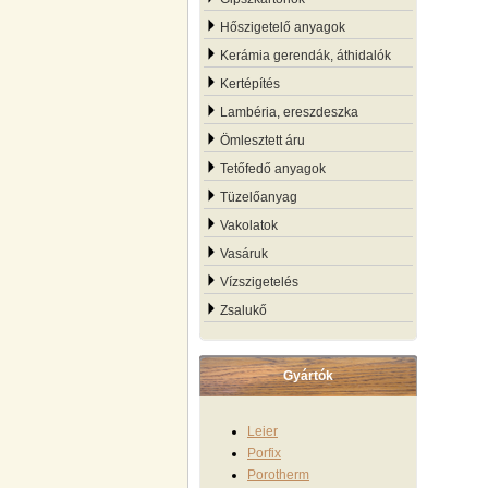
Hőszigetelő anyagok
Kerámia gerendák, áthidalók
Kertépítés
Lambéria, ereszdeszka
Ömlesztett áru
Tetőfedő anyagok
Tüzelőanyag
Vakolatok
Vasáruk
Vízszigetelés
Zsalukő
Gyártók
Leier
Porfix
Porotherm