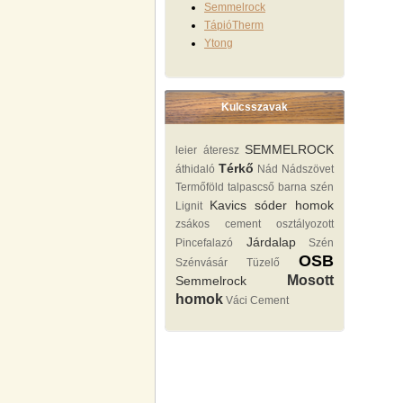
Semmelrock
TápióTherm
Ytong
Kulcsszavak
SEMMELROCK
leier áteresz
Térkő
áthidaló
Nád Nádszövet
Termőföld
talpascső
barna szén
Kavics sóder homok
Lignit
zsákos cement
osztályozott
Járdalap
Pincefalazó
Szén
OSB
Szénvásár Tüzelő
Mosott
Semmelrock
homok
Váci Cement