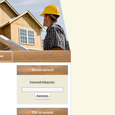
at
Termék kereső
Keresett kifejezés:
TOP 10 termék