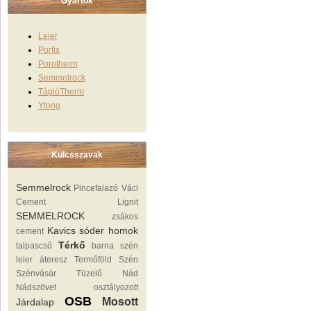
Gyártók
Leier
Porfix
Porotherm
Semmelrock
TápióTherm
Ytong
Kulcsszavak
Semmelrock
Pincefalazó
Váci
Cement
Lignit
SEMMELROCK
zsákos
Kavics sóder homok
cement
Térkő
talpascső
barna szén
leier áteresz
Termőföld
Szén
Szénvásár Tüzelő
Nád
Nádszövet
osztályozott
OSB
Mosott
Járdalap