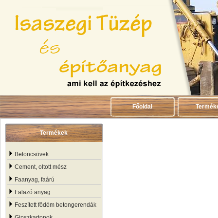
Főoldal
Termék
Termékek
Betoncsövek
Cement, oltott mész
Faanyag, faárú
Falazó anyag
Feszített födém betongerendák
Gipszkartonok