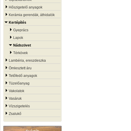
Hőszigetelő anyagok
Kerámia gerendák, áthidalók
Kertépítés
Gyeprács
Lapok
Nádszövet
Térkövek
Lambéria, ereszdeszka
Ömlesztett áru
Tetőfedő anyagok
Tüzelőanyag
Vakolatok
Vasáruk
Vízszigetelés
Zsalukő