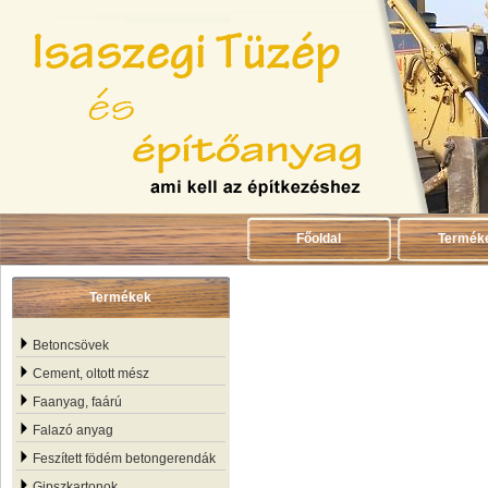
Főoldal
Termék
Termékek
Betoncsövek
Cement, oltott mész
Faanyag, faárú
Falazó anyag
Feszített födém betongerendák
Gipszkartonok