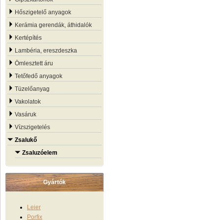
Hőszigetelő anyagok
Kerámia gerendák, áthidalók
Kertépítés
Lambéria, ereszdeszka
Ömlesztett áru
Tetőfedő anyagok
Tüzelőanyag
Vakolatok
Vasáruk
Vízszigetelés
Zsalukő
Zsaluzóelem
Gyártók
Leier
Porfix