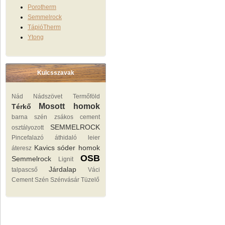
Porotherm
Semmelrock
TápióTherm
Ytong
Kulcsszavak
Nád Nádszövet
Termőföld
Mosott homok
Térkő
barna szén
zsákos cement
SEMMELROCK
osztályozott
Pincefalazó
áthidaló
leier
Kavics sóder homok
áteresz
OSB
Semmelrock
Lignit
Járdalap
talpascső
Váci
Cement
Szén Szénvásár Tüzelő