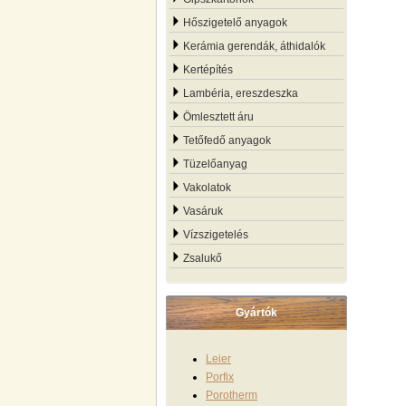
Hőszigetelő anyagok
Kerámia gerendák, áthidalók
Kertépítés
Lambéria, ereszdeszka
Ömlesztett áru
Tetőfedő anyagok
Tüzelőanyag
Vakolatok
Vasáruk
Vízszigetelés
Zsalukő
Gyártók
Leier
Porfix
Porotherm