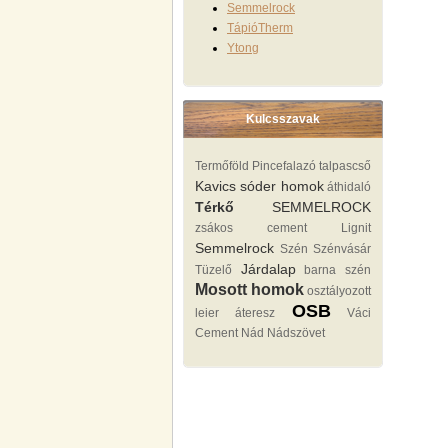
Semmelrock
TápióTherm
Ytong
Kulcsszavak
Termőföld
Pincefalazó
talpascső
Kavics sóder homok
áthidaló
Térkő
SEMMELROCK
zsákos cement
Lignit
Semmelrock
Szén Szénvásár
Járdalap
Tüzelő
barna szén
Mosott homok
osztályozott
OSB
leier áteresz
Váci
Cement
Nád Nádszövet