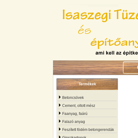
Termékek
Betoncsövek
Cement, oltott mész
Faanyag, faárú
Falazó anyag
Feszített födém betongerendák
Gipszkartonok