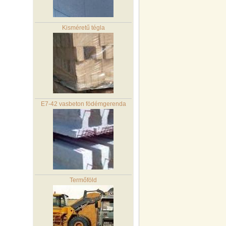
Kisméretű tégla
E7-42 vasbeton födémgerenda
Termőföld