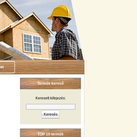
at
Termék kereső
Keresett kifejezés:
TOP 10 termék