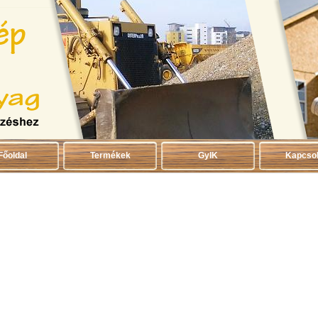
Főoldal
Termékek
GyIK
Kapcsol