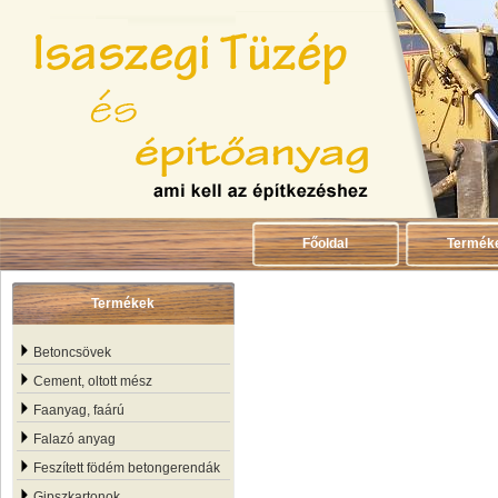
Főoldal
Termék
Termékek
Betoncsövek
Cement, oltott mész
Faanyag, faárú
Falazó anyag
Feszített födém betongerendák
Gipszkartonok