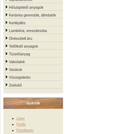
Hőszigetelő anyagok
Kerámia gerendák, áthidalók
Kertépítés
Lambéria, ereszdeszka
Ömlesztett áru
Tetőfedő anyagok
Tüzelőanyag
Vakolatok
Vasáruk
Vízszigetelés
Zsalukő
Gyártók
Leier
Porfix
Porotherm