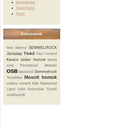
Semmelrock
TápióTherm
Ytong
Kulcsszavak
SEMMELROCK
leier áteresz
Járdalap
Térkő
Váci Cement
Kavics sóder homok
barna
szén
Pincefalazó
áthidaló
OSB
Semmelrock
talpascső
Mosott homok
Termőföld
zsákos cement
Nád Nádszövet
Lignit
Szén Szénvásár Tüzelő
osztályozott